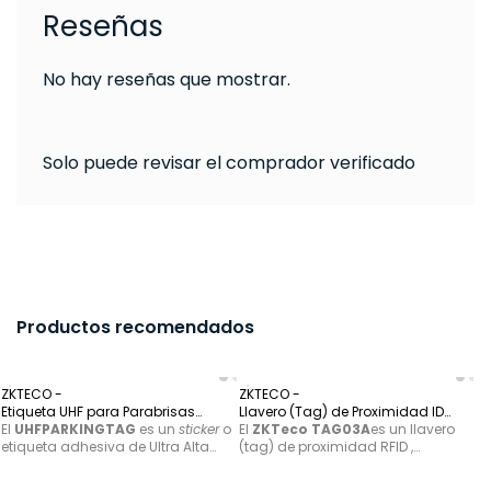
Reseñas
No hay reseñas que mostrar.
Solo puede revisar el comprador verificado
Productos recomendados
ZKTECO -
ZKTECO -
ZK
Etiqueta UHF para Parabrisas
Llavero (Tag) de Proximidad ID
So
(Sticker) - UHFPARKINGTAG
El
UHFPARKINGTAG
es un
sticker
o
(125Khz) - TAG0A
El
ZKTeco TAG03A
es un llavero
18
El
etiqueta adhesiva de Ultra Alta
(tag) de proximidad RFID ,
en
Frecuencia (UHF) diseñada
diseñado para su uso en
ac
específicamente para la gestión
sistemas de control de acceso
pa