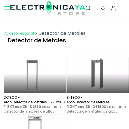
Skip to
main
content
Detector de Metales
Acceso Peatonal
Detector de Metales
ZKTECO -
ZKTECO -
Arco Detector de Metales - ZKD2180
Arco Detector de Metales -
El
ZKTeco ZK-D2180
es un arco
ZKD3180S
El
ZKTeco ZK-D3180S
es un arco
detector de metales de alto
detector de metales de alta
rendimiento diseñado para el
precisión diseñado para fortalecer
control de seguridad en interiores
la seguridad en puntos de acceso
de alta afluencia, como
con flujo constante de personas.