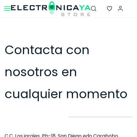
Skip to
main
content
Contacta con
nosotros en
cualquier momento
C.C. Los jarales, Pb-18. San Diego edo Carabobo,